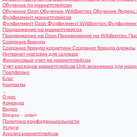
Обучение по маркетплейсам
Обучение Ozon
Обучение Wildberries
Обучение Яндекс
Фулфилмент маркетплейсов
Фулфилмент Ozon
Фулфилмент Wildberries
Фулфилмент
Продвижение на маркетплейсах
Продвижение на Ozon
Продвижение на Wildberries
Про
Создание бренда
Создание бренда косметики
Создание бренда одежды
Интернет-магазин для селлера
Финансовый учет на маркетплейсах
Учет расходов маркетплейсов
Unit экономика для мар
Портфолио
Блог
Контакты
...
О нас
Команда
Видео
Вопрос - ответ
Политика конфиденциальности
Услуги
Анализ маркетплейсов