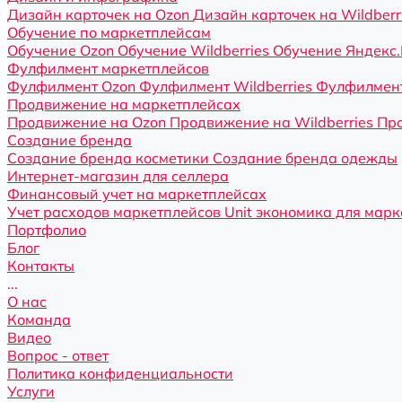
Дизайн карточек на Ozon
Дизайн карточек на Wildberr
Обучение по маркетплейсам
Обучение Ozon
Обучение Wildberries
Обучение Яндекс
Фулфилмент маркетплейсов
Фулфилмент Ozon
Фулфилмент Wildberries
Фулфилмент
Продвижение на маркетплейсах
Продвижение на Ozon
Продвижение на Wildberries
Про
Создание бренда
Создание бренда косметики
Создание бренда одежды
Интернет-магазин для селлера
Финансовый учет на маркетплейсах
Учет расходов маркетплейсов
Unit экономика для мар
Портфолио
Блог
Контакты
...
О нас
Команда
Видео
Вопрос - ответ
Политика конфиденциальности
Услуги