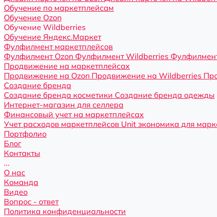
Обучение по маркетплейсам
Обучение Ozon
Обучение Wildberries
Обучение Яндекс.Маркет
Фулфилмент маркетплейсов
Фулфилмент Ozon
Фулфилмент Wildberries
Фулфилмент
Продвижение на маркетплейсах
Продвижение на Ozon
Продвижение на Wildberries
Про
Создание бренда
Создание бренда косметики
Создание бренда одежды
Интернет-магазин для селлера
Финансовый учет на маркетплейсах
Учет расходов маркетплейсов
Unit экономика для мар
Портфолио
Блог
Контакты
...
О нас
Команда
Видео
Вопрос - ответ
Политика конфиденциальности